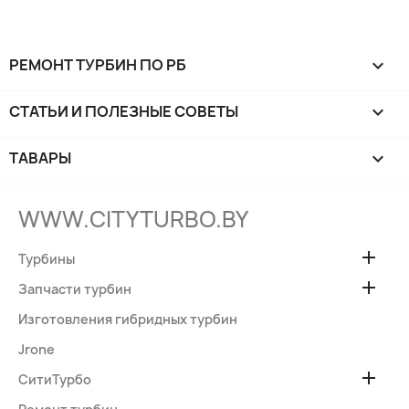
РЕМОНТ ТУРБИН ПО РБ

СТАТЬИ И ПОЛЕЗНЫЕ СОВЕТЫ

ТАВАРЫ

WWW.CITYTURBO.BY

Турбины

Запчасти турбин
Изготовления гибридных турбин
Jrone

СитиТурбо