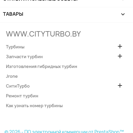
ТАВАРЫ

WWW.CITYTURBO.BY

Турбины

Запчасти турбин
Изготовления гибридных турбин
Jrone

СитиТурбо
Ремонт турбин
Как узнать номер турбины
© 2026 - ПО электронной коммерции от PrestaShop™