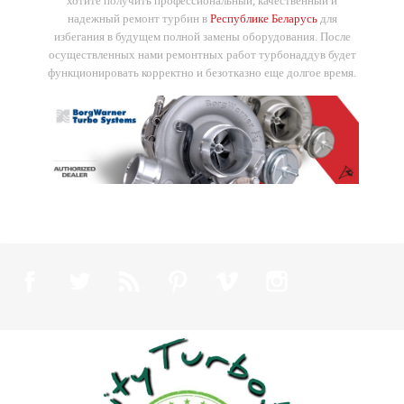
хотите получить профессиональный, качественный и
надежный ремонт турбин в
Республике Беларусь
для
избегания в будущем полной замены оборудования. После
осуществленных нами ремонтных работ турбонаддув будет
функционировать корректно и безотказно еще долгое время.
Facebook
Twitter
Rss
Pinterest
Vimeo
Instagram