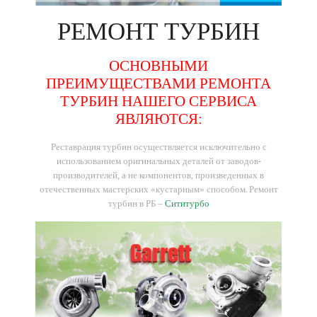
РЕМОНТ
ТУРБИН
ОСНОВНЫМИ
ПРЕИМУЩЕСТВАМИ РЕМОНТА
ТУРБИН НАШЕГО СЕРВИСА
ЯВЛЯЮТСЯ:
Реставрация турбин осуществляется исключительно с
использованием оригинальных деталей от заводов-
производителей, а не компонентов, произведенных в
отечественных мастерских «кустарным» способом.
Ремонт
турбин в РБ –
Сититурбо