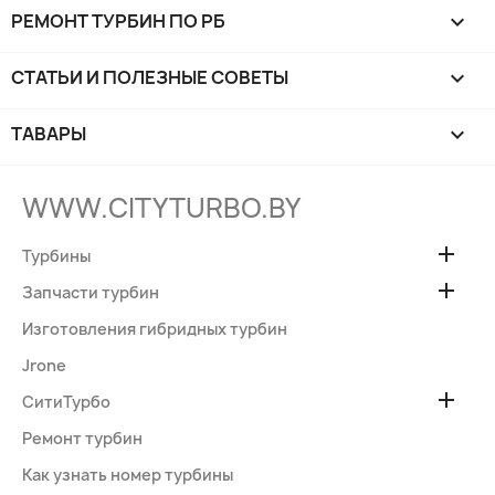
РЕМОНТ ТУРБИН ПО РБ

СТАТЬИ И ПОЛЕЗНЫЕ СОВЕТЫ

ТАВАРЫ

WWW.CITYTURBO.BY

Турбины

Запчасти турбин
Изготовления гибридных турбин
Jrone

СитиТурбо
Ремонт турбин
Как узнать номер турбины