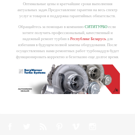
Оптимальные цены и кратчайшие сроки выполнения
актуальных задач.
Предоставление гарантии на весь спектр
услуг и товаров и поддержка гарантийных обязательств.
Обращайтесь за помощью в компанию
СИТИТУРБО
если
хотите получить профессиональный, качественный и
надежный ремонт турбин в
Республике Беларусь
для
избегания в будущем полной замены оборудования. После
осуществленных нами ремонтных работ турбонаддув будет
функционировать корректно и безотказно еще долгое время.
Facebook
Twitter
Rss
Pinterest
Vimeo
Instagram